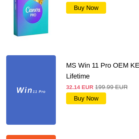
Buy Now
MS Win 11 Pro OEM K
Lifetime
199.99
EUR
32.14
EUR
Buy Now