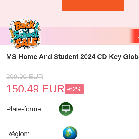
MS Home And Student 2024 CD Key Glob
399.99
EUR
150.49
EUR
-62%
Plate-forme:
Région: