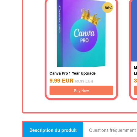
-86%
M
Canva Pro 1 Year Upgrade
L
9.99
EUR
3
69.99
EUR
Buy Now
Description du produit
Questions fréquemment