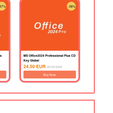
-37%
-38%
us
MS Office2024 Professional Plus CD
Key Global
24.50
EUR
39.78
EUR
Buy Now