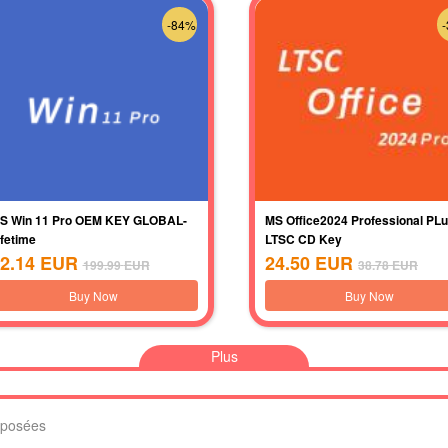
-84%
S Win 11 Pro OEM KEY GLOBAL-
MS Office2024 Professional PL
ifetime
LTSC CD Key
2.14
EUR
24.50
EUR
199.99
EUR
38.78
EUR
Buy Now
Buy Now
Plus
 posées