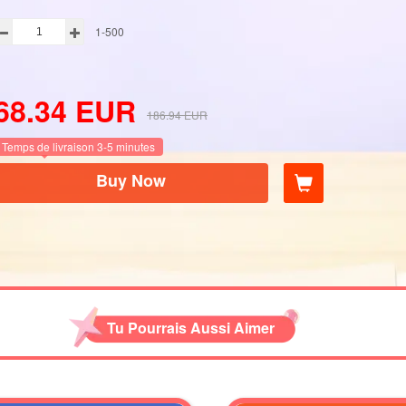
1-500
68.34
EUR
186.94
EUR
Temps de livraison 3-5 minutes
Buy Now
Tu Pourrais Aussi Aimer