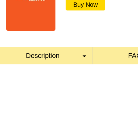
Buy Now
Description
FA