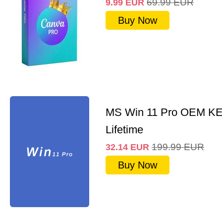
69.99
EUR
9.99
EUR
Buy Now
MS Win 11 Pro OEM K
Lifetime
199.99
EUR
32.14
EUR
Buy Now