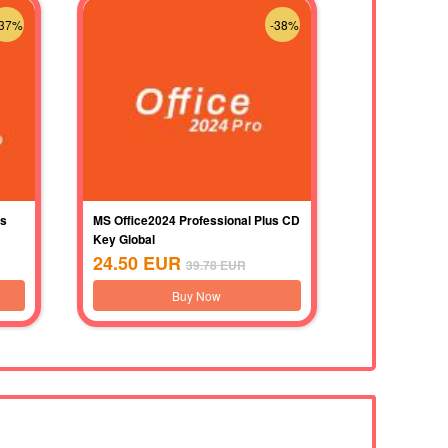
-37%
-38%
us
MS Office2024 Professional Plus CD
Key Global
24.50
EUR
39.78
EUR
Buy Now