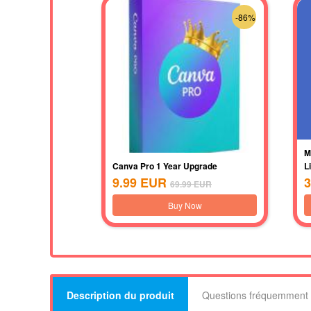
-86%
M
Canva Pro 1 Year Upgrade
L
9.99
EUR
3
69.99
EUR
Buy Now
Description du produit
Questions fréquemment