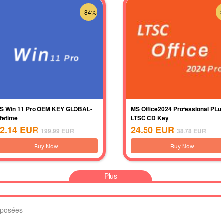
-84%
S Win 11 Pro OEM KEY GLOBAL-
MS Office2024 Professional PL
ifetime
LTSC CD Key
2.14
EUR
24.50
EUR
199.99
EUR
38.78
EUR
Buy Now
Buy Now
Plus
 posées